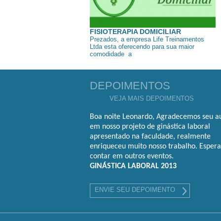
FISIOTERAPIA DOMICILIAR
Prezados, a empresa Life Treinamentos
Ltda esta oferecendo para sua maior
comodidade a
DEPOIMENTOS
VEJA MAIS DEPOIMENTOS
Boa noite Leonardo, Agradecemos seu au
em nosso projeto de ginástica laboral
apresentado na faculdade, realmente
enriqueceu muito nosso trabalho. Esper
contar em outros eventos.
GINÁSTICA LABORAL 2013
ENVIE SEU DEPOIMENTO