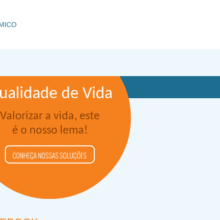
MICO
ualidade de Vida
Valorizar a vida, este
é o nosso lema!