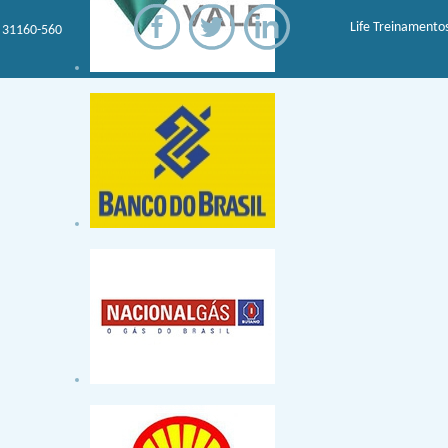
Life Treinamentos
: 31160-560