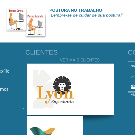
POSTURA NO TRABALHO
"Lembre-se de cuidar de sua postura!"
CLIENTES
C
VER MAIS CLIENTES
xílio
amos